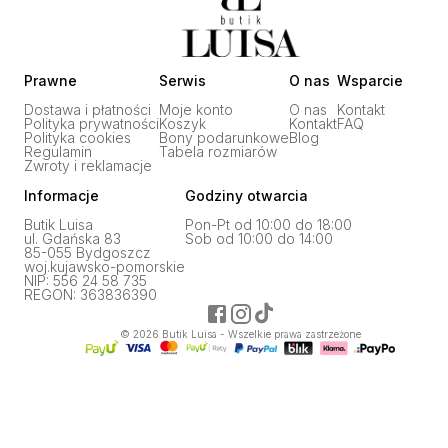
Prawne
Serwis
O nas
Wsparcie
Dostawa i płatności
Moje konto
O nas
Kontakt
Polityka prywatności
Koszyk
Kontakt
FAQ
Polityka cookies
Bony podarunkowe
Blog
Regulamin
Tabela rozmiarów
Zwroty i reklamacje
Informacje
Godziny otwarcia
Butik Luisa
Pon-Pt od 10:00 do 18:00
ul. Gdańska 83
Sob od 10:00 do 14:00
85-055 Bydgoszcz
woj.kujawsko-pomorskie
NIP: 556 24 58 735
REGON: 363836390
©
2026
Butik Luisa - Wszelkie prawa zastrzeżone