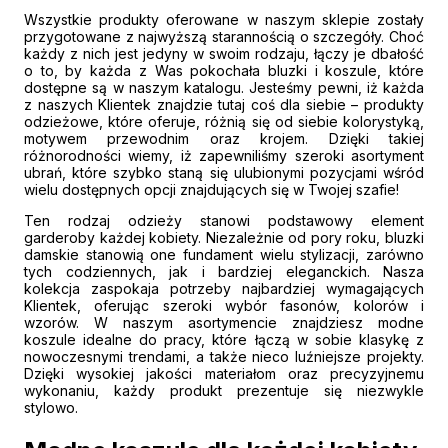
Wszystkie produkty oferowane w naszym sklepie zostały
przygotowane z najwyższą starannością o szczegóły. Choć
każdy z nich jest jedyny w swoim rodzaju, łączy je dbałość
o to, by każda z Was pokochała bluzki i koszule, które
dostępne są w naszym katalogu. Jesteśmy pewni, iż każda
z naszych Klientek znajdzie tutaj coś dla siebie – produkty
odzieżowe, które oferuje, różnią się od siebie kolorystyką,
motywem przewodnim oraz krojem. Dzięki takiej
różnorodności wiemy, iż zapewniliśmy szeroki asortyment
ubrań, które szybko staną się ulubionymi pozycjami wśród
wielu dostępnych opcji znajdujących się w Twojej szafie!
Ten rodzaj odzieży stanowi podstawowy element
garderoby każdej kobiety. Niezależnie od pory roku, bluzki
damskie stanowią one fundament wielu stylizacji, zarówno
tych codziennych, jak i bardziej eleganckich. Nasza
kolekcja zaspokaja potrzeby najbardziej wymagających
Klientek, oferując szeroki wybór fasonów, kolorów i
wzorów. W naszym asortymencie znajdziesz modne
koszule idealne do pracy, które łączą w sobie klasykę z
nowoczesnymi trendami, a także nieco luźniejsze projekty.
Dzięki wysokiej jakości materiałom oraz precyzyjnemu
wykonaniu, każdy produkt prezentuje się niezwykle
stylowo.