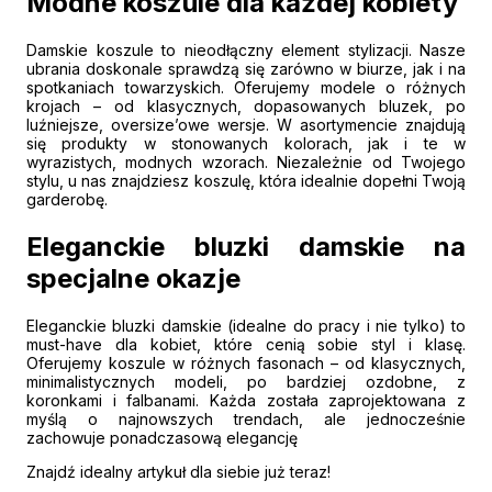
Modne koszule dla każdej kobiety
Damskie koszule to nieodłączny element stylizacji. Nasze
ubrania doskonale sprawdzą się zarówno w biurze, jak i na
spotkaniach towarzyskich. Oferujemy modele o różnych
krojach – od klasycznych, dopasowanych bluzek, po
luźniejsze, oversize’owe wersje. W asortymencie znajdują
się produkty w stonowanych kolorach, jak i te w
wyrazistych, modnych wzorach. Niezależnie od Twojego
stylu, u nas znajdziesz koszulę, która idealnie dopełni Twoją
garderobę.
Eleganckie bluzki damskie na
specjalne okazje
Eleganckie bluzki damskie (idealne do pracy i nie tylko) to
must-have dla kobiet, które cenią sobie styl i klasę.
Oferujemy koszule w różnych fasonach – od klasycznych,
minimalistycznych modeli, po bardziej ozdobne, z
koronkami i falbanami. Każda została zaprojektowana z
myślą o najnowszych trendach, ale jednocześnie
zachowuje ponadczasową elegancję
Znajdź idealny artykuł dla siebie już teraz!