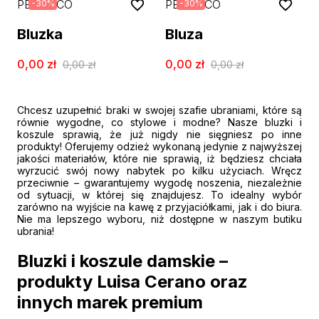
PESERICO
PESERICO
-
30
%
-
30
%
Bluzka
Bluza
0,00
zł
0,00
zł
0,00
zł
0,00
zł
Chcesz uzupełnić braki w swojej szafie ubraniami, które są
równie wygodne, co stylowe i modne? Nasze bluzki i
koszule sprawią, że już nigdy nie sięgniesz po inne
produkty! Oferujemy odzież wykonaną jedynie z najwyższej
jakości materiałów, które nie sprawią, iż będziesz chciała
wyrzucić swój nowy nabytek po kilku użyciach. Wręcz
przeciwnie – gwarantujemy wygodę noszenia, niezależnie
od sytuacji, w której się znajdujesz. To idealny wybór
zarówno na wyjście na kawę z przyjaciółkami, jak i do biura.
Nie ma lepszego wyboru, niż dostępne w naszym butiku
ubrania!
Bluzki i koszule damskie –
produkty Luisa Cerano
oraz
innych marek premium