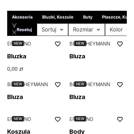
Akcesoria
Bluzki, Koszule
Buty
Płaszcze, Kurtk
Sortuj
Rozmiar
Kolor
Resetuj
ERMANNO
BEATE HEYMANN
NEW
NEW
Bluzka
Bluza
0,00
zł
BEATE HEYMANN
BEATE HEYMANN
NEW
NEW
Bluza
Bluza
ERMANNO
ERMANNO
NEW
NEW
Koszula
Body