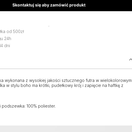
Skontaktuj się aby zamówić produkt
ka od 500zł
gu 24h
14 dni
ka wykonana z wysokiej jakości sztucznego futra w wielokolorowym
ka w stylu boho ma krótki, pudełkowy krój i zapięcie na haftkę z
 i podszewka: 100% poliester.