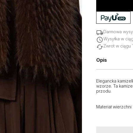
Darmowa wysył
Wysyłka w cią
Zwrot w ciągu 
Opis
Elegancka kamizel
wzorze. Ta kamizel
przodu.
Materiał wierzchni