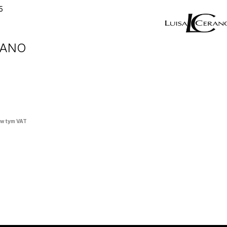
5
RANO
w tym VAT