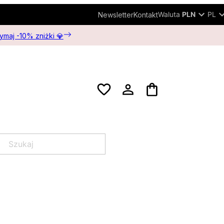
Waluta
PLN
PL
Newsletter
Kontakt
zymaj -10% zniżki 💎