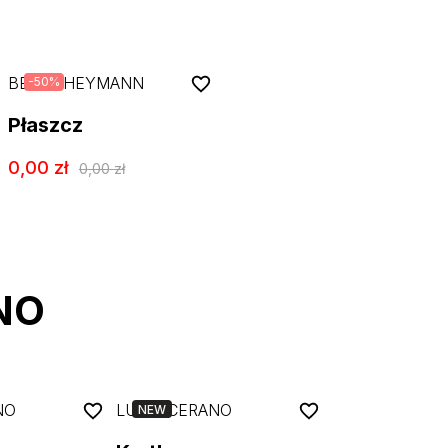
BEATE HEYMANN
-
50
%
Płaszcz
0,00
zł
0,00
zł
NO
NO
LUISA CERANO
NEW