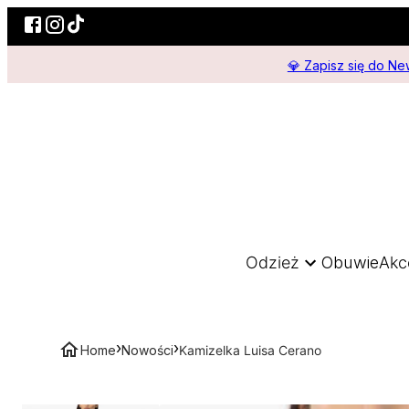
💎 Zapisz się do New
Odzież
Obuwie
Akc
›
›
Home
Nowości
Kamizelka Luisa Cerano