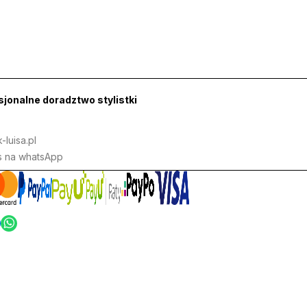
jonalne doradztwo stylistki
-luisa.pl
s na whatsApp