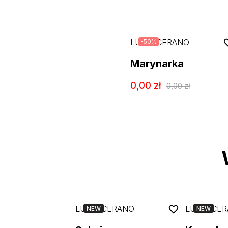
LUISA CERANO
-
50
%
Marynarka
0,00
zł
0,00
zł
LUISA CERANO
LUISA CE
NEW
NEW