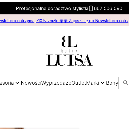
Profesjonalne doradztwo stylistki
667 506 090
slettera i otrzymaj -10% zniżki 💎
💎 Zapisz się do Newslettera i otr
esoria
Nowości
Wyprzedaże
Outlet
Marki
Bony