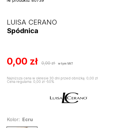
Nr produktu
:
80739
LUISA CERANO
Spódnica
0,00
zł
0,00
zł
w tym VAT
Najniższa cena w okresie 30 dni przed obniżką
:
0,00
zł
Cena regularna
:
0,00
zł
-
50
%
Kolor
:
Ecru