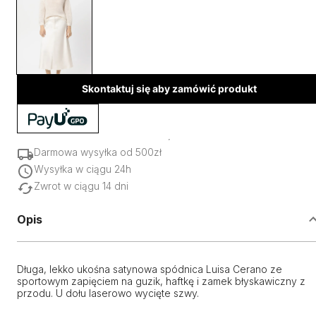
Skontaktuj się aby zamówić produkt
Darmowa wysyłka od 500zł
Wysyłka w ciągu 24h
Zwrot w ciągu 14 dni
Opis
Długa, lekko ukośna satynowa spódnica Luisa Cerano ze
sportowym zapięciem na guzik, haftkę i zamek błyskawiczny z
przodu. U dołu laserowo wycięte szwy.