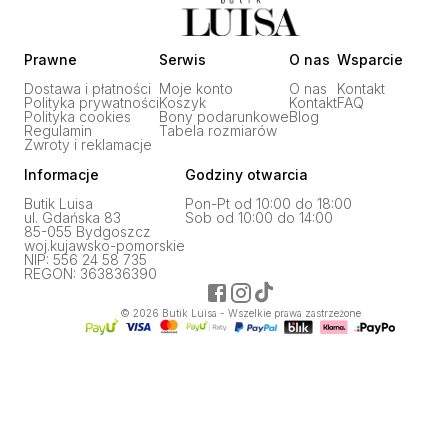
Prawne
Serwis
O nas
Wsparcie
Dostawa i płatności
Moje konto
O nas
Kontakt
Polityka prywatności
Koszyk
Kontakt
FAQ
Polityka cookies
Bony podarunkowe
Blog
Regulamin
Tabela rozmiarów
Zwroty i reklamacje
Informacje
Godziny otwarcia
Butik Luisa
Pon-Pt od 10:00 do 18:00
ul. Gdańska 83
Sob od 10:00 do 14:00
85-055 Bydgoszcz
woj.kujawsko-pomorskie
NIP: 556 24 58 735
REGON: 363836390
©
2026
Butik Luisa - Wszelkie prawa zastrzeżone