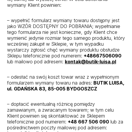
wymiany Klient powinien:
– wypełnić formularz wymiany towaru dostępny jest
jako WZÓR DOSTĘPNY DO POBRANIA; wypełnianie
tego formularza nie jest konieczne, gdy Klient chce
wymienić jedynie rozmiar tego samego produktu, który
wcześniej zakupił w Sklepie, w tym wypadku
wystarczy zgłosić chęć wymiany produktu obsłudze
Sklepu telefonicznie pod numerem:
+48667506090
lub mailowo pod adresem:
kontak@butik-luisa.pl
– odesłać na swój koszt towar wraz z wypełnionym
formularzem wymiany towaru na adres:
BUTIK LUISA,
ul. GDAŃSKA 83, 85-005 BYDGOSZCZ
– dopłacić ewentualną różnicę pomiędzy
zamawianym, a zwracanym towarem; w tym celu
Klient powinien się skontaktować ze Sklepem
telefonicznie pod numerem:
+48 667 506 090
lub za
pośrednictwem poczty mailowej pod adresem: