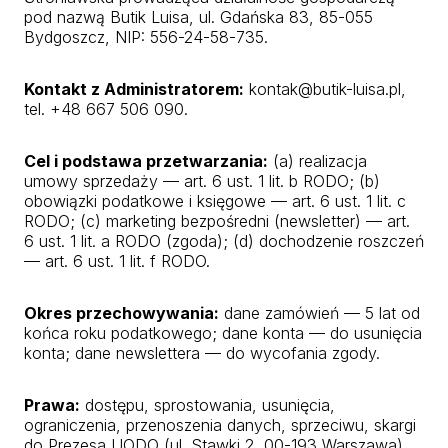
pod nazwą Butik Luisa, ul. Gdańska 83, 85-055
Bydgoszcz, NIP: 556-24-58-735.
Kontakt z Administratorem:
kontak@butik-luisa.pl,
tel. +48 667 506 090.
Cel i podstawa przetwarzania:
(a) realizacja
umowy sprzedaży — art. 6 ust. 1 lit. b RODO; (b)
obowiązki podatkowe i księgowe — art. 6 ust. 1 lit. c
RODO; (c) marketing bezpośredni (newsletter) — art.
6 ust. 1 lit. a RODO (zgoda); (d) dochodzenie roszczeń
— art. 6 ust. 1 lit. f RODO.
Okres przechowywania:
dane zamówień — 5 lat od
końca roku podatkowego; dane konta — do usunięcia
konta; dane newslettera — do wycofania zgody.
Prawa:
dostępu, sprostowania, usunięcia,
ograniczenia, przenoszenia danych, sprzeciwu, skargi
do Prezesa UODO (ul. Stawki 2, 00-193 Warszawa).