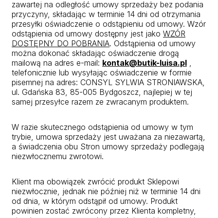
zawartej na odległość umowy sprzedaży bez podania
przyczyny, składając w terminie 14 dni od otrzymania
przesyłki oświadczenie o odstąpieniu od umowy. Wzór
odstąpienia od umowy dostępny jest jako
WZÓR
DOSTĘPNY DO POBRANIA
. Odstąpienia od umowy
można dokonać składając oświadczenie drogą
mailową na adres e-mail:
kontak@butik-luisa.pl
,
telefonicznie lub wysyłając oświadczenie w formie
pisemnej na adres: CONSYL SYLWIA STRONIAWSKA,
ul. Gdańska 83, 85-005 Bydgoszcz, najlepiej w tej
samej przesyłce razem ze zwracanym produktem.
W razie skutecznego odstąpienia od umowy w tym
trybie, umowa sprzedaży jest uważana za niezawartą,
a świadczenia obu Stron umowy sprzedaży podlegają
niezwłocznemu zwrotowi.
Klient ma obowiązek zwrócić produkt Sklepowi
niezwłocznie, jednak nie później niż w terminie 14 dni
od dnia, w którym odstąpił od umowy. Produkt
powinien zostać zwrócony przez Klienta kompletny,