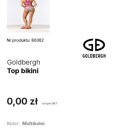
Nr produktu
:
86382
Goldbergh
Top bikini
0,00
zł
w tym VAT
Kolor
:
Multikolor