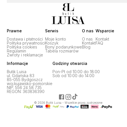
Prawne
Serwis
O nas
Wsparcie
Dostawa i płatności
Moje konto
O nas
Kontakt
Polityka prywatności
Koszyk
Kontakt
FAQ
Polityka cookies
Bony podarunkowe
Blog
Regulamin
Tabela rozmiarów
Zwroty i reklamacje
Informacje
Godziny otwarcia
Butik Luisa
Pon-Pt od 10:00 do 18:00
ul. Gdańska 83
Sob od 10:00 do 14:00
85-055 Bydgoszcz
woj.kujawsko-pomorskie
NIP: 556 24 58 735
REGON: 363836390
©
2026
Butik Luisa - Wszelkie prawa zastrzeżone