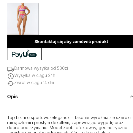
Skontaktuj się aby zamówić produkt
Darmowa wysyłka od 500zł
Wysyłka w ciągu 24h
Zwrot w ciągu 14 dni
Opis
Top bikini o sportowo-eleganckim fasonie wyróżnia się szerokim
ramiączkami i prostym dekoltem, zapewniając wygodę oraz
dobre podtrzymanie. Model zdobi efektowny, geometryczno-
florystyczny print w odcieniach różu, turkusu i fioletu,